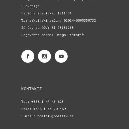
Slovenija
Matična številka: 1211331
Transakcijski račun: 02014-0090359732
ID št. za DDV: SI 75131285
Odgovorna oseba: Drago Pintarič
KONTAKTI
Tel: +386 1 47 48 625
Faks: +386 1 43 20 369
E-mail: pozitiv@pozitiv.si