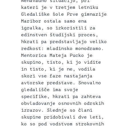
Nenavadno situacijo, pri
kateri je v tretjem letniku
Gledališke šole Prve gimnazije
Maribor ostala samo ena
igralka, so izkoristili za
edinstven študijski proces,
hkrati pa predstavljajo veliko
redkost: mladinsko monodramo.
Mentorica Mateja Pucko je
skupino, tisto, ki jo vidite
in tisto, ki je ne, vodila
skozi vse faze nastajanja
avtorske predstave. Snovalno
gledališče ima svoje
specifike, hkrati pa zahteva
obvladovanje osnovnih odrskih
izrazov. Slednje so člani
skupine pridobivali dve leti,
ko so pod vodstvom strokovnih