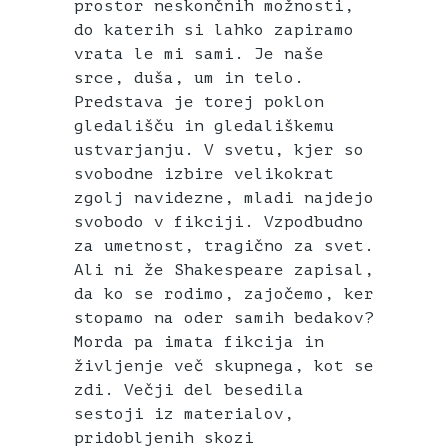
prostor neskončnih možnosti,
do katerih si lahko zapiramo
vrata le mi sami. Je naše
srce, duša, um in telo.
Predstava je torej poklon
gledališču in gledališkemu
ustvarjanju. V svetu, kjer so
svobodne izbire velikokrat
zgolj navidezne, mladi najdejo
svobodo v fikciji. Vzpodbudno
za umetnost, tragično za svet.
Ali ni že Shakespeare zapisal,
da ko se rodimo, zajočemo, ker
stopamo na oder samih bedakov?
Morda pa imata fikcija in
življenje več skupnega, kot se
zdi. Večji del besedila
sestoji iz materialov,
pridobljenih skozi