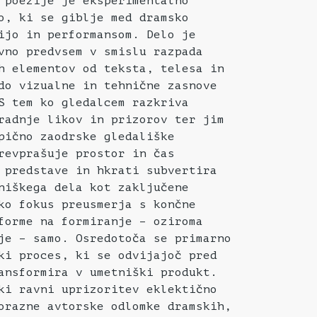
 poezije je eksperimentalno
o, ki se giblje med dramsko
ijo in performansom. Delo je
vno predvsem v smislu razpada
h elementov od teksta, telesa in
do vizualne in tehnične zasnove
S tem ko gledalcem razkriva
radnje likov in prizorov ter jim
pično zaodrske gledališke
revprašuje prostor in čas
 predstave in hkrati subvertira
niškega dela kot zaključene
ko fokus preusmerja s končne
forme na formiranje – oziroma
je – samo. Osredotoča se primarno
ki proces, ki se odvijajoč pred
ansformira v umetniški produkt.
ki ravni uprizoritev eklektično
orazne avtorske odlomke dramskih,