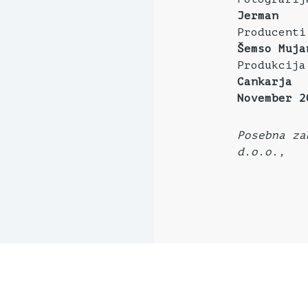
Jerman
Producent
Šemso Muja
Produkcij
Cankarja
November 2
Posebna za
d.o.o.,