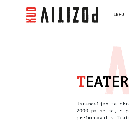
INFO
T
EATER
Ustanovljen je okt
2000 pa se je, s p
preimenoval v Teat