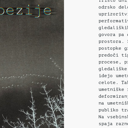
Tristo dni
odrsko del
uprizoritv
performati
gledališki
govora pa 
prostora. 
postopke g
predoči ti
procese, p
gledališke
idejo umet
celote. Ta
umetniške 
deformiran
na umetniš
publiko tr
Na vsebins
spaja razn