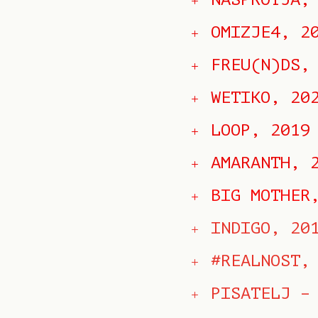
OMIZJE4, 2
FREU(N)DS,
WETIKO, 20
LOOP, 2019
AMARANTH, 
BIG MOTHER
INDIGO, 20
#REALNOST,
PISATELJ –