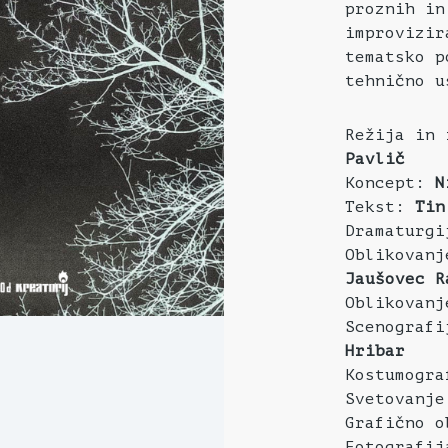
proznih in
improvizir
tematsko p
tehnično u
Režija in
Pavlič
Koncept:
N
Tekst:
Tin
Dramaturg
Oblikovan
Jaušovec R
Oblikovan
Scenograf
Hribar
Kostumogr
Svetovanj
Grafično 
Fotografij