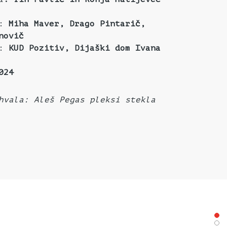
i:
Miha Maver, Drago Pintarič,
novič
a:
KUD Pozitiv, Dijaški dom Ivana
024
hvala: Aleš Pegas pleksi stekla