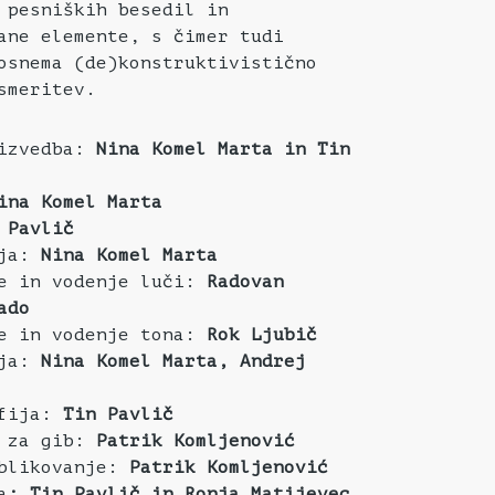
 pesniških besedil in
ane elemente, s čimer tudi
osnema (de)konstruktivistično
smeritev.
 izvedba:
Nina Komel Marta in Tin
ina Komel Marta
 Pavlič
ija:
Nina Komel Marta
je in vodenje luči:
Radovan
ado
je in vodenje tona:
Rok Ljubič
ija:
Nina Komel Marta, Andrej
afija:
Tin Pavlič
e za gib:
Patrik Komljenović
oblikovanje:
Patrik Komljenović
a
: Tin Pavlič in Ronja Matijevec