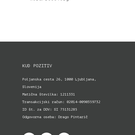
KUD POZITIV
Poljanska cesta 26, 1000 Ljubljana,
Slovenija
Matična številka: 1211331
Transakcijski račun: 02014-0090359732
ID št. za DDV: SI 75131285
Odgovorna oseba: Drago Pintarič