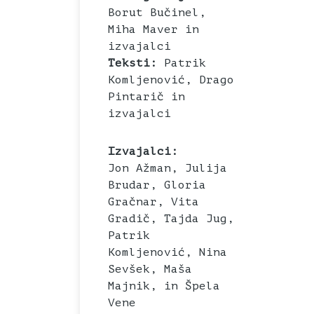
Borut Bučinel,
Miha Maver in
izvajalci
Teksti:
Patrik
Komljenović, Drago
Pintarič in
izvajalci
Izvajalci:
Jon Ažman, Julija
Brudar, Gloria
Gračnar, Vita
Gradič, Tajda Jug,
Patrik
Komljenović, Nina
Sevšek, Maša
Majnik, in Špela
Vene