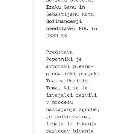
Lojzetu Svetetu,
Izaku Banu in
Sebastijanu Rotu
Sofinancerji
predstave:
MOL in
JSKD RS
Predstava
Popotniki je
avtorski plesno-
gledališki projekt
Teatra Pozitiv.
Tema, ki so jo
izvajalci razvili
v procesu
nastajanja zgodbe,
je univerzalna,
izhaja iz iskanja
razlogov bivanja