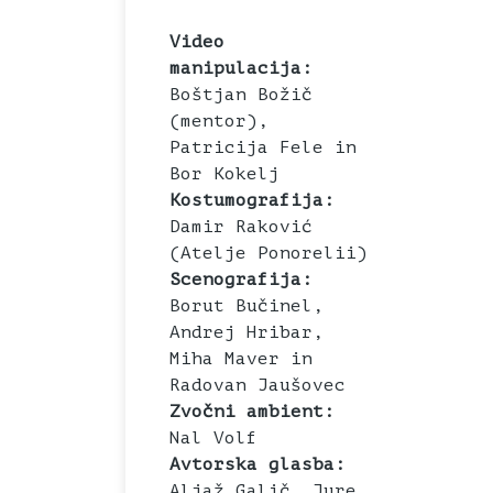
Video
manipulacija:
Boštjan Božič
(mentor),
Patricija Fele in
Bor Kokelj
Kostumografija:
Damir Raković
(Atelje Ponorelii)
Scenografija:
Borut Bučinel,
Andrej Hribar,
Miha Maver in
Radovan Jaušovec
Zvočni ambient:
Nal Volf
Avtorska glasba:
Aljaž Galič, Jure