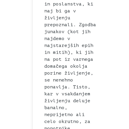
in poslanstva, ki
naj bi ga v
življenju
prepoznali. Zgodba
junakov (kot jih
najdemo v
najstarejših epih
in mitih), ki jih
na pot iz varnega
domačega okolja
porine življenje,
se nenehno
ponavlja. Tisto,
kar v vsakdanjem
življenju deluje
banalno,
neprijetno ali
celo okrutno, za
popotnike