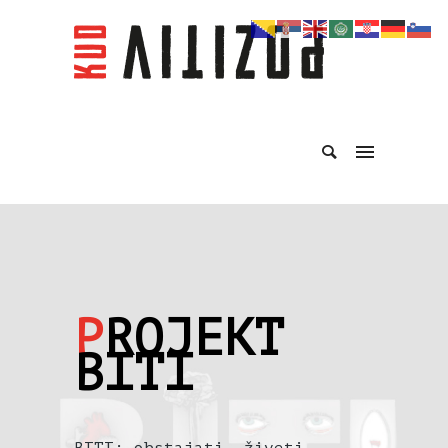
P
ROJEKT
BITI