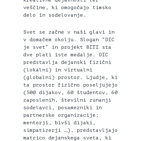
kreativne dejavnosti ter
veščine, ki omogočajo timsko
delo in sodelovanje.
Svet se začne v naši glavi in
v domačem okolju. Slogan “DIC
je svet” in projekt BITI sta
dve plati iste medalje. DIC
predstavlja dejanski fizični
(lokalni) in virtualni
(globalni) prostor. Ljudje, ki
ta prostor fizično poseljujejo
(500 dijakov, 60 študentov, 60
zaposlenih, številni zunanji
sodelavci, posamezniki in
partnerske organizacije;
mentorji, bivši dijaki,
simpatizerji …), predstavljajo
matrico dejanskega sveta, ki